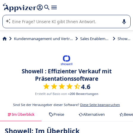
beantworten (mehrere Zeilen mit
Shift + Eingabe
).
Die KI von Appvizer führt Sie bei der Nutzung oder Auswahl
von SaaS-Software in Unternehmen.
Kundenmanagement und Vertrieb
Sales Enablement
Showell
Showell : Effizienter Verkauf mit
Präsentationssoftware
4.6
Erstellt auf Basis von
+200 Bewertungen
Sind Sie der Herausgeber dieser Software?
Diese Seite beanspruchen
Im Überblick
Preise
Alternativen
Bewe
Showell: Im Überblick