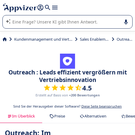
beantworten (mehrere Zeilen mit
Shift + Eingabe
).
Die KI von Appvizer führt Sie bei der Nutzung oder Auswahl
von SaaS-Software in Unternehmen.
Kundenmanagement und Vertrieb
Sales Enablement
Outreach
Outreach : Leads effizient vergrößern mit
Vertriebsinnovation
4.5
Erstellt auf Basis von
+200 Bewertungen
Sind Sie der Herausgeber dieser Software?
Diese Seite beanspruchen
Im Überblick
Preise
Alternativen
Bewe
Outreach: Im