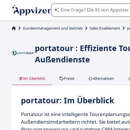
Die KI von Appvizer führt Sie bei d
Kundenmanagement und Vertrieb
Sales Enablement
p
portatour : Effiziente 
Außendienste
Im Überblick
Preise
Alternativen
portatour: Im Überblick
Portatour ist eine intelligente Tourenplanung
Außendienstmitarbeitern richtet. Sie bietet au
Planungsanpassung und nahtlose CRM-Integrat