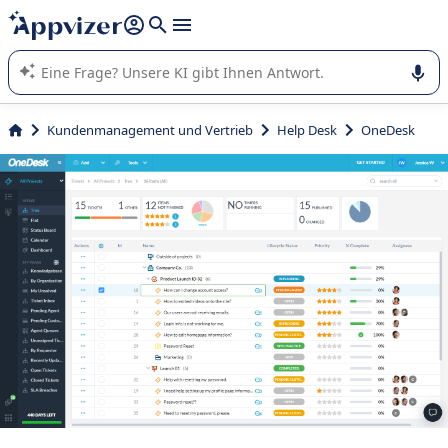
beantworten (mehrere Zeilen mit
Shift + Eingabe
).
Die KI von Appvizer führt Sie bei der Nutzung oder Auswahl
von SaaS-Software in Unternehmen.
Kundenmanagement und Vertrieb
Help Desk
OneDesk