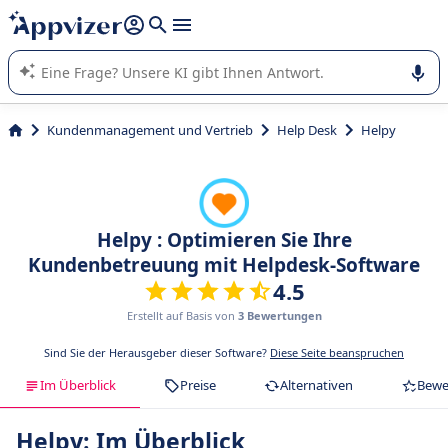
beantworten (mehrere Zeilen mit
Shift + Eingabe
).
Die KI von Appvizer führt Sie bei der Nutzung oder Auswahl
von SaaS-Software in Unternehmen.
Kundenmanagement und Vertrieb
Help Desk
Helpy
Helpy : Optimieren Sie Ihre
Kundenbetreuung mit Helpdesk-Software
4.5
Erstellt auf Basis von
3 Bewertungen
Sind Sie der Herausgeber dieser Software?
Diese Seite beanspruchen
Im Überblick
Preise
Alternativen
Bewe
Helpy: Im Überblick