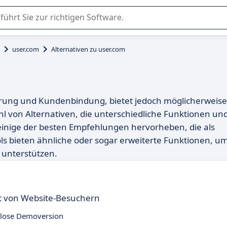
er Nutzung oder Auswahl von SaaS-Software in Unternehmen.
user.com
Alternativen zu user.com
ierung und Kundenbindung, bietet jedoch möglicherweise
zahl von Alternativen, die unterschiedliche Funktionen un
einige der besten Empfehlungen hervorheben, die als
ls bieten ähnliche oder sogar erweiterte Funktionen, u
 unterstützen.
nt von Website-Besuchern
lose Demoversion