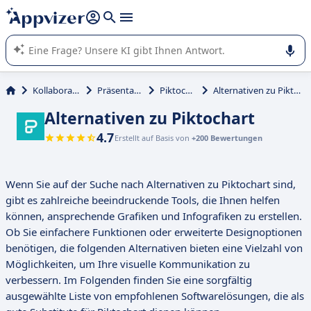
beantworten (mehrere Zeilen mit
Shift + Eingabe
).
Die KI von Appvizer führt Sie bei der Nutzung oder Auswahl
von SaaS-Software in Unternehmen.
Kollaboration
Präsentation
Piktochart
Alternativen zu Piktochart
Alternativen zu Piktochart
4.7
Erstellt auf Basis von
+200 Bewertungen
Wenn Sie auf der Suche nach Alternativen zu Piktochart sind,
gibt es zahlreiche beeindruckende Tools, die Ihnen helfen
können, ansprechende Grafiken und Infografiken zu erstellen.
Ob Sie einfachere Funktionen oder erweiterte Designoptionen
benötigen, die folgenden Alternativen bieten eine Vielzahl von
Möglichkeiten, um Ihre visuelle Kommunikation zu
verbessern. Im Folgenden finden Sie eine sorgfältig
ausgewählte Liste von empfohlenen Softwarelösungen, die als