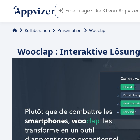
Die KI von Appvizer führt Sie bei d
Kollaboration
Präsentation
Wooclap
Wooclap : Interaktive Lösung