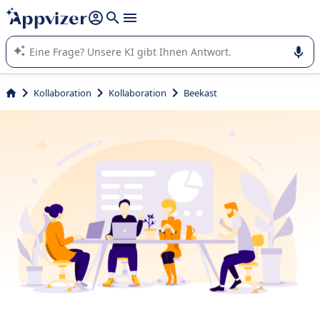
beantworten (mehrere Zeilen mit
Shift + Eingabe
).
Die KI von Appvizer führt Sie bei der Nutzung oder Auswahl
von SaaS-Software in Unternehmen.
Kollaboration
Kollaboration
Beekast