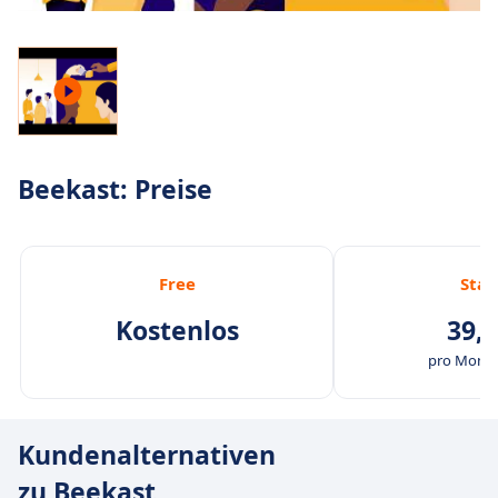
Beekast: Preise
Free
Star
Kostenlos
39,0
pro Monat
Kundenalternativen
zu Beekast