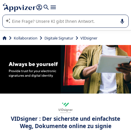
beantworten (mehrere Zeilen mit
Shift + Eingabe
).
Die KI von Appvizer führt Sie bei der Nutzung oder Auswahl
von SaaS-Software in Unternehmen.
Kollaboration
Digitale Signatur
VIDsigner
VIDsigner : Der sicherste und einfachste
Weg, Dokumente online zu signie