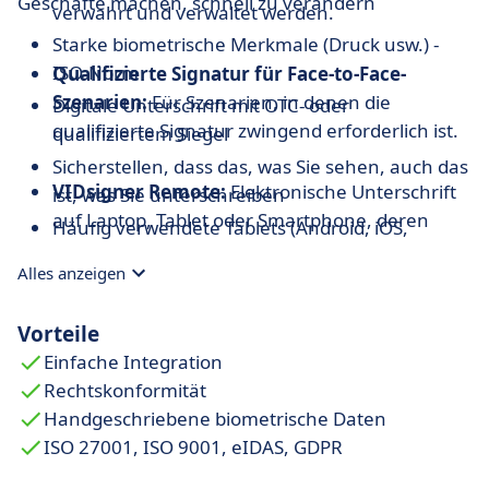
Geschäfte machen, schnell zu verändern
verwahrt und verwaltet werden.
Starke biometrische Merkmale (Druck usw.) -
ISO-Norm
Qualifizierte Signatur für Face-to-Face-
Szenarien:
Für Szenarien, in denen die
Digitale Unterschrift mit OTC- oder
qualifizierte Signatur zwingend erforderlich ist.
qualifiziertem Siegel
Sicherstellen, dass das, was Sie sehen, auch das
VIDsigner Remote:
Elektronische Unterschrift
ist, was Sie unterschreiben
auf Laptop, Tablet oder Smartphone, deren
Häufig verwendete Tablets (Android, iOS,
gesamter Prozess verfolgt und gespeichert,
Windows)
Alles anzeigen
sowie mittels eines Einmalpassworts (OTP) auf
Einfache Offline-Unterzeichnung
dem Mobiltelefon des Unterzeichners
Vorteile
abgeschlossen wird.
Einfache Integration
Rechtskonformität
VIDsigner NFC:
Qualifizierte Signatur mittels
Handgeschriebene biometrische Daten
Smartphone mit NFC-Technologie.
ISO 27001, ISO 9001, eIDAS, GDPR
VIDsigner Stamper:
Elektronisches Siegel für