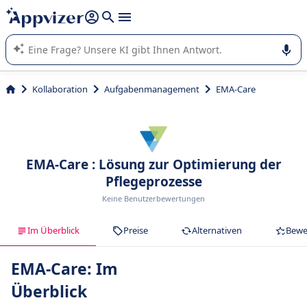
beantworten (mehrere Zeilen mit
Shift + Eingabe
).
Die KI von Appvizer führt Sie bei der Nutzung oder Auswahl
von SaaS-Software in Unternehmen.
Kollaboration
Aufgabenmanagement
EMA-Care
EMA-Care : Lösung zur Optimierung der
Pflegeprozesse
Keine Benutzerbewertungen
Im Überblick
Preise
Alternativen
Bewe
EMA-Care: Im
Überblick