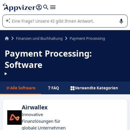
beantworten (mehrere Zeilen mit
Shift + Eingabe
).
Die KI von Appvizer führt Sie bei der Nutzung oder Auswahl
von SaaS-Software in Unternehmen.
Finanzen und Buchhaltung
Payment Processing
Payment Processing:
Software
Alle Software
FAQ
Verwandte Kategorien
Airwallex
Innovative
Finanzlösungen für
globale Unternehmen