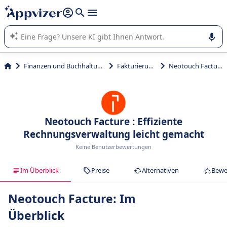
beantworten (mehrere Zeilen mit
Shift + Eingabe
).
Die KI von Appvizer führt Sie bei der Nutzung oder Auswahl
von SaaS-Software in Unternehmen.
Finanzen und Buchhaltung
Fakturierung
Neotouch Facture
Neotouch Facture : Effiziente
Rechnungsverwaltung leicht gemacht
Keine Benutzerbewertungen
Im Überblick
Preise
Alternativen
Bewe
Neotouch Facture: Im
Überblick