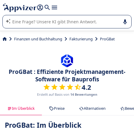
beantworten (mehrere Zeilen mit
Shift + Eingabe
).
Die KI von Appvizer führt Sie bei der Nutzung oder Auswahl
von SaaS-Software in Unternehmen.
Finanzen und Buchhaltung
Fakturierung
ProGBat
ProGBat : Effiziente Projektmanagement-
Software für Bauprofis
4.2
Erstellt auf Basis von
14 Bewertungen
Im Überblick
Preise
Alternativen
Bewe
ProGBat: Im Überblick