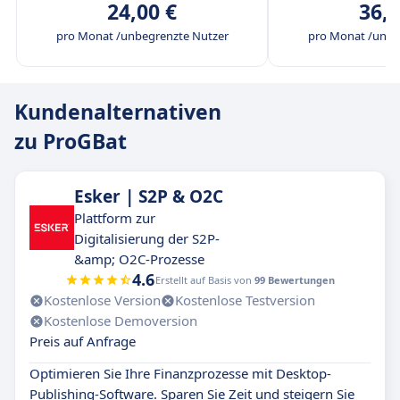
24,00 €
36,0
pro Monat /unbegrenzte Nutzer
pro Monat /unbe
Kundenalternativen
zu ProGBat
Esker | S2P & O2C
Plattform zur
Digitalisierung der S2P-
&amp; O2C-Prozesse
4.6
Erstellt auf Basis von
99 Bewertungen
Kostenlose Version
Kostenlose Testversion
Kostenlose Demoversion
Preis auf Anfrage
Optimieren Sie Ihre Finanzprozesse mit Desktop-
Publishing-Software. Sparen Sie Zeit und steigern Sie