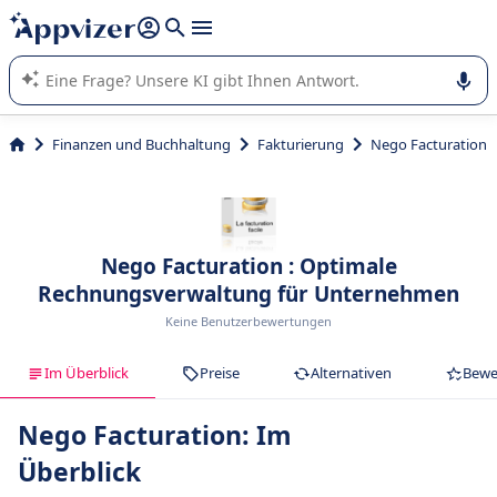
beantworten (mehrere Zeilen mit
Shift + Eingabe
).
Die KI von Appvizer führt Sie bei der Nutzung oder Auswahl
von SaaS-Software in Unternehmen.
Finanzen und Buchhaltung
Fakturierung
Nego Facturation
Nego Facturation : Optimale
Rechnungsverwaltung für Unternehmen
Keine Benutzerbewertungen
Im Überblick
Preise
Alternativen
Bewe
Nego Facturation: Im
Überblick