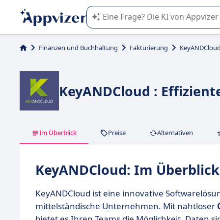
Die KI von Appvizer führt Sie bei d
Finanzen und Buchhaltung
Fakturierung
KeyANDClou
KeyANDCloud : Effizien
Im Überblick
Preise
Alternativen
KeyANDCloud: Im Überblick
KeyANDCloud ist eine innovative Softwarelösung
mittelständische Unternehmen. Mit nahtloser
bietet es Ihren Teams die Möglichkeit, Daten s