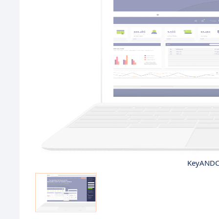
KeyANDCl