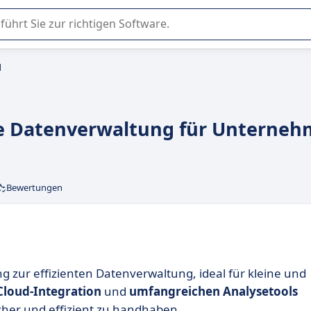
er Nutzung oder Auswahl von SaaS-Software in Unternehmen.
d
te Datenverwaltung für Unterne
Bewertungen
 zur effizienten Datenverwaltung, ideal für kleine und
Cloud-Integration
und
umfangreichen Analysetools
icher und effizient zu handhaben.