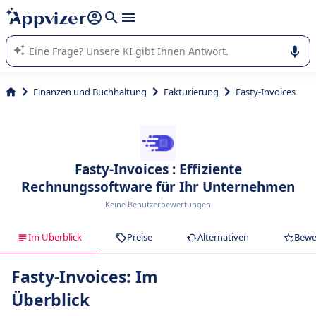
beantworten (mehrere Zeilen mit
Shift + Eingabe
).
Die KI von Appvizer führt Sie bei der Nutzung oder Auswahl
von SaaS-Software in Unternehmen.
Finanzen und Buchhaltung
Fakturierung
Fasty-Invoices
Fasty-Invoices : Effiziente
Rechnungssoftware für Ihr Unternehmen
Keine Benutzerbewertungen
Im Überblick
Preise
Alternativen
Bewe
Fasty-Invoices: Im
Überblick