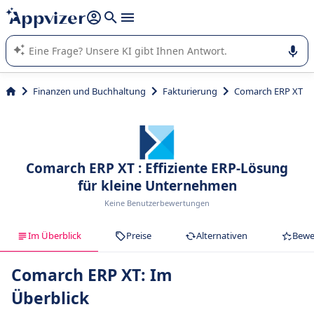
beantworten (mehrere Zeilen mit
Shift + Eingabe
).
Die KI von Appvizer führt Sie bei der Nutzung oder Auswahl
von SaaS-Software in Unternehmen.
Finanzen und Buchhaltung
Fakturierung
Comarch ERP XT
Comarch ERP XT : Effiziente ERP-Lösung
für kleine Unternehmen
Keine Benutzerbewertungen
Im Überblick
Preise
Alternativen
Bewe
Comarch ERP XT: Im
Überblick