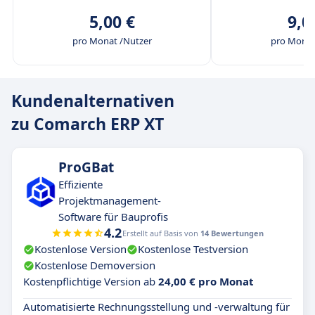
5,00 €
9,0
pro Monat /Nutzer
pro Monat
Kundenalternativen
zu Comarch ERP XT
ProGBat
Effiziente
Projektmanagement-
Software für Bauprofis
4.2
Erstellt auf Basis von
14 Bewertungen
Kostenlose Version
Kostenlose Testversion
Kostenlose Demoversion
Kostenpflichtige Version ab
24,00 € pro Monat
Automatisierte Rechnungsstellung und -verwaltung für