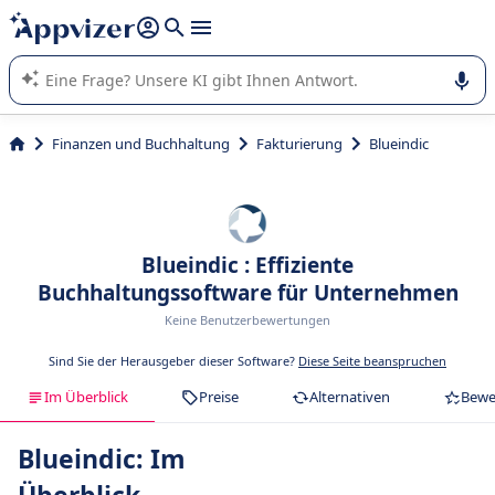
beantworten (mehrere Zeilen mit
Shift + Eingabe
).
Die KI von Appvizer führt Sie bei der Nutzung oder Auswahl
von SaaS-Software in Unternehmen.
Finanzen und Buchhaltung
Fakturierung
Blueindic
Blueindic : Effiziente
Buchhaltungssoftware für Unternehmen
Keine Benutzerbewertungen
Sind Sie der Herausgeber dieser Software?
Diese Seite beanspruchen
Im Überblick
Preise
Alternativen
Bewe
Blueindic: Im