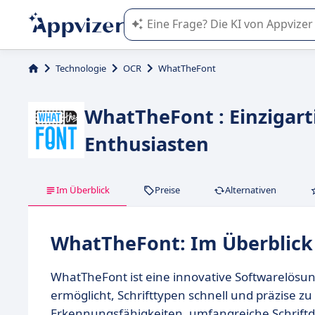
Die KI von Appvizer führt Sie bei d
Technologie
OCR
WhatTheFont
WhatTheFont : Einzigart
Enthusiasten
Im Überblick
Preise
Alternativen
WhatTheFont: Im Überblick
WhatTheFont ist eine innovative Softwarelösung
ermöglicht, Schrifttypen schnell und präzise zu
Erkennungsfähigkeiten, umfangreiche Schrift