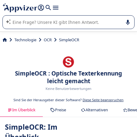
beantworten (mehrere Zeilen mit
Shift + Eingabe
).
Die KI von Appvizer führt Sie bei der Nutzung oder Auswahl
von SaaS-Software in Unternehmen.
Technologie
OCR
SimpleOCR
SimpleOCR : Optische Texterkennung
leicht gemacht
Keine Benutzerbewertungen
Sind Sie der Herausgeber dieser Software?
Diese Seite beanspruchen
Im Überblick
Preise
Alternativen
Bewe
SimpleOCR: Im