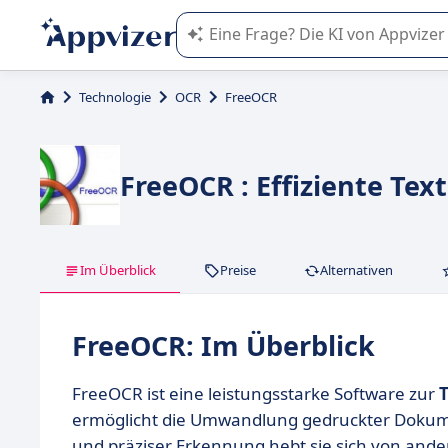
Die KI von Appvizer führt Sie bei d
Technologie
OCR
FreeOCR
FreeOCR : Effiziente T
Im Überblick
Preise
Alternativen
FreeOCR: Im Überblick
FreeOCR ist eine leistungsstarke Software zur
ermöglicht die Umwandlung gedruckter Dokumen
und präziser Erkennung hebt sie sich von and