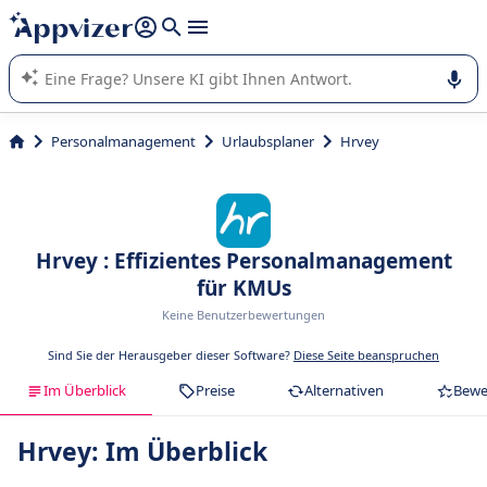
beantworten (mehrere Zeilen mit
Shift + Eingabe
).
Die KI von Appvizer führt Sie bei der Nutzung oder Auswahl
von SaaS-Software in Unternehmen.
Personalmanagement
Urlaubsplaner
Hrvey
Hrvey : Effizientes Personalmanagement
für KMUs
Keine Benutzerbewertungen
Sind Sie der Herausgeber dieser Software?
Diese Seite beanspruchen
Im Überblick
Preise
Alternativen
Bewe
Hrvey: Im Überblick