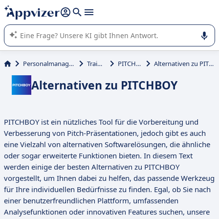
beantworten (mehrere Zeilen mit
Shift + Eingabe
).
Die KI von Appvizer führt Sie bei der Nutzung oder Auswahl
von SaaS-Software in Unternehmen.
Personalmanagement
Training
PITCHBOY
Alternativen zu PITCHBOY
Alternativen zu PITCHBOY
PITCHBOY ist ein nützliches Tool für die Vorbereitung und
Verbesserung von Pitch-Präsentationen, jedoch gibt es auch
eine Vielzahl von alternativen Softwarelösungen, die ähnliche
oder sogar erweiterte Funktionen bieten. In diesem Text
werden einige der besten Alternativen zu PITCHBOY
vorgestellt, um Ihnen dabei zu helfen, das passende Werkzeug
für Ihre individuellen Bedürfnisse zu finden. Egal, ob Sie nach
einer benutzerfreundlichen Plattform, umfassenden
Analysefunktionen oder innovativen Features suchen, unsere