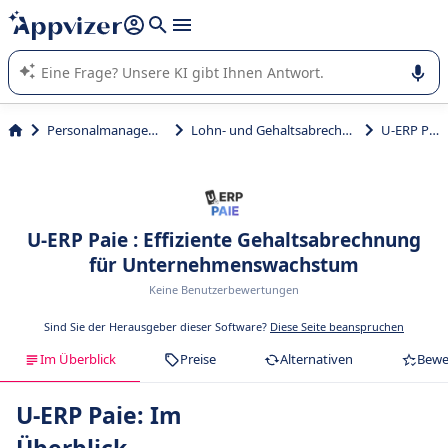
beantworten (mehrere Zeilen mit
Shift + Eingabe
).
Die KI von Appvizer führt Sie bei der Nutzung oder Auswahl
von SaaS-Software in Unternehmen.
Personalmanagement
Lohn- und Gehaltsabrechnung
U-ERP Paie
U-ERP Paie : Effiziente Gehaltsabrechnung
für Unternehmenswachstum
Keine Benutzerbewertungen
Sind Sie der Herausgeber dieser Software?
Diese Seite beanspruchen
Im Überblick
Preise
Alternativen
Bewe
U-ERP Paie: Im