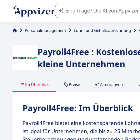
Die KI von Appvizer führt Sie bei d
Personalmanagement
Lohn- und Gehaltsabrechnung
Payroll4Free : Kostenlo
kleine Unternehmen
Im Überblick
Preise
Alternativen
Payroll4Free: Im Überblick
Payroll4Free bietet eine kostensparende Loh
ist ideal für Unternehmen, die bis zu 25 Mitarb
Steuerberechnungen und umfassenden Berichte