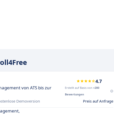
oll4Free
4.7
nagement von ATS bis zur
Erstellt auf Basis von
+200
Bewertungen
ostenlose Demoversion
Preis auf Anfrage
nagement,