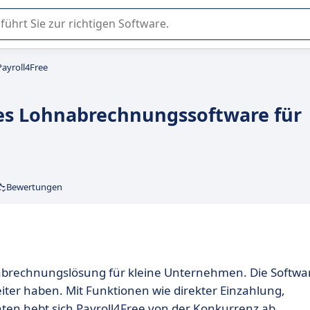
er Nutzung oder Auswahl von SaaS-Software in Unternehmen.
Payroll4Free
ses Lohnabrechnungssoftware für
Bewertungen
nabrechnungslösung für kleine Unternehmen. Die Softwa
eiter haben. Mit Funktionen wie direkter Einzahlung,
n hebt sich Payroll4Free von der Konkurrenz ab.