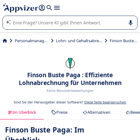
beantworten (mehrere Zeilen mit
Shift + Eingabe
).
Die KI von Appvizer führt Sie bei der Nutzung oder Auswahl
von SaaS-Software in Unternehmen.
Personalmanagement
Lohn- und Gehaltsabrechnung
Finson Buste Paga
Finson Buste Paga : Effiziente
Lohnabrechnung für Unternehmen
Keine Benutzerbewertungen
Sind Sie der Herausgeber dieser Software?
Diese Seite beanspruchen
Im Überblick
Preise
Alternativen
Bewe
Finson Buste Paga: Im