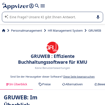
beantworten (mehrere Zeilen mit
Shift + Eingabe
).
Die KI von Appvizer führt Sie bei der Nutzung oder Auswahl
von SaaS-Software in Unternehmen.
Personalmanagement
HR Management System
GRUWEB
GRUWEB : Effiziente
Buchhaltungssoftware für KMU
Keine Benutzerbewertungen
Sind Sie der Herausgeber dieser Software?
Diese Seite beanspruchen
Im Überblick
Preise
Alternativen
Bewe
GRUWEB: Im