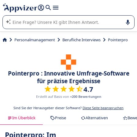
beantworten (mehrere Zeilen mit
Shift + Eingabe
).
Die KI von Appvizer führt Sie bei der Nutzung oder Auswahl
von SaaS-Software in Unternehmen.
Personalmanagement
Berufliche Interviews
Pointerpro
Pointerpro : Innovative Umfrage-Software
für präzise Ergebnisse
4.7
Erstellt auf Basis von
+200 Bewertungen
Sind Sie der Herausgeber dieser Software?
Diese Seite beanspruchen
Im Überblick
Preise
Alternativen
Bewe
Pointerpro: Im