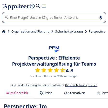
beantworten (mehrere Zeilen mit
Shift + Eingabe
).
Die KI von Appvizer führt Sie bei der Nutzung oder Auswahl
von SaaS-Software in Unternehmen.
Organisation und Planung
Sicherheitsplanung
Perspective
Perspective : Effiziente
Projektverwaltungslösung für Teams
4.8
Erstellt auf Basis von
62 Bewertungen
Sind Sie der Herausgeber dieser Software?
Diese Seite beanspruchen
Im Überblick
Preise
Alternativen
Bewe
Perspective: Im