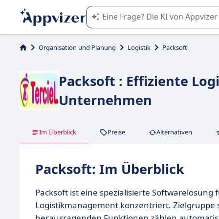
Die KI von Appvizer führt Sie bei d
Organisation und Planung
Logistik
Packsoft
Packsoft : Effiziente L
Unternehmen
Im Überblick
Preise
Alternativen
Packsoft: Im Überblick
Packsoft ist eine spezialisierte Softwarelösung 
Logistikmanagement konzentriert. Zielgruppe
herausragenden Funktionen zählen automatisie