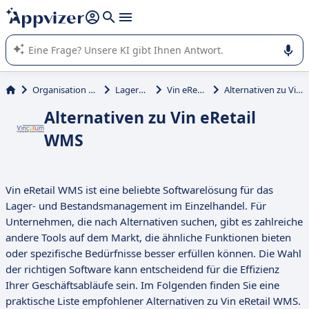
beantworten (mehrere Zeilen mit
Shift + Eingabe
).
Die KI von Appvizer führt Sie bei der Nutzung oder Auswahl
von SaaS-Software in Unternehmen.
Organisation und Planung
Lagerbestand
Vin eRetail WMS
Alternativen zu Vin eRetail WMS
Alternativen zu Vin eRetail
WMS
Vin eRetail WMS ist eine beliebte Softwarelösung für das
Lager- und Bestandsmanagement im Einzelhandel. Für
Unternehmen, die nach Alternativen suchen, gibt es zahlreiche
andere Tools auf dem Markt, die ähnliche Funktionen bieten
oder spezifische Bedürfnisse besser erfüllen können. Die Wahl
der richtigen Software kann entscheidend für die Effizienz
Ihrer Geschäftsabläufe sein. Im Folgenden finden Sie eine
praktische Liste empfohlener Alternativen zu Vin eRetail WMS.