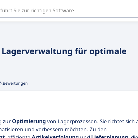
er Nutzung oder Auswahl von SaaS-Software in Unternehmen.
 Lagerverwaltung für optimale
Bewertungen
g zur
Optimierung
von Lagerprozessen. Sie richtet sich 
atisieren und verbessern möchten. Zu den
nt
, effiziente
Artikelverfolgung
und
Lieferplanung
, di