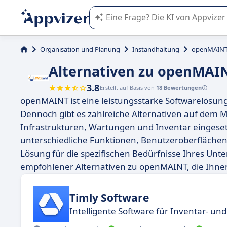
Die KI von Appvizer führt Sie bei d
Organisation und Planung
Instandhaltung
openMAIN
Alternativen zu openMAI
3.8
Erstellt auf Basis von
18 Bewertungen
openMAINT ist eine leistungsstarke Softwarelösu
Dennoch gibt es zahlreiche Alternativen auf dem Ma
Infrastrukturen, Wartungen und Inventar eingeset
unterschiedliche Funktionen, Benutzeroberflächen u
Lösung für die spezifischen Bedürfnisse Ihres Unt
empfohlener Alternativen zu openMAINT, die Ihnen 
Timly Software
Intelligente Software für Inventar-