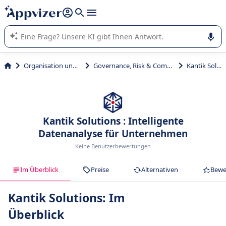
beantworten (mehrere Zeilen mit
Shift + Eingabe
).
Die KI von Appvizer führt Sie bei der Nutzung oder Auswahl
von SaaS-Software in Unternehmen.
Organisation und Planung
Governance, Risk & Compliance (GRC)
Kantik Solutions
Kantik Solutions : Intelligente
Datenanalyse für Unternehmen
Keine Benutzerbewertungen
Im Überblick
Preise
Alternativen
Bewe
Kantik Solutions: Im
Überblick