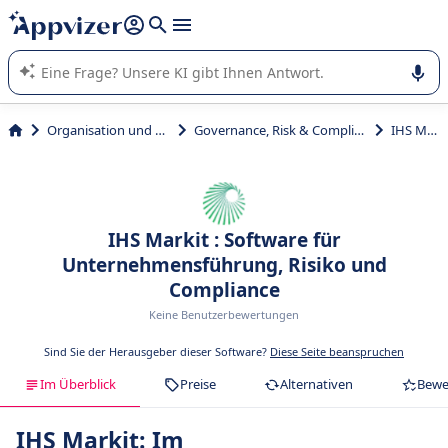
beantworten (mehrere Zeilen mit
Shift + Eingabe
).
Die KI von Appvizer führt Sie bei der Nutzung oder Auswahl
von SaaS-Software in Unternehmen.
Organisation und Planung
Governance, Risk & Compliance (GRC)
IHS Markit
IHS Markit : Software für
Unternehmensführung, Risiko und
Compliance
Keine Benutzerbewertungen
Sind Sie der Herausgeber dieser Software?
Diese Seite beanspruchen
Im Überblick
Preise
Alternativen
Bewe
IHS Markit: Im