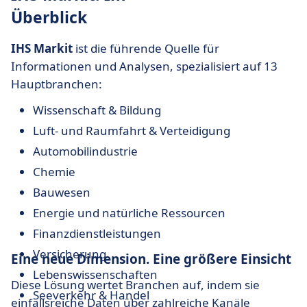
Überblick
IHS Markit
ist die führende Quelle für
Informationen und Analysen, spezialisiert auf 13
Hauptbranchen:
Wissenschaft & Bildung
Luft- und Raumfahrt & Verteidigung
Automobilindustrie
Chemie
Bauwesen
Energie und natürliche Ressourcen
Finanzdienstleistungen
Versicherung
Eine neue Dimension. Eine größere Einsicht
Lebenswissenschaften
Diese Lösung wertet Branchen auf, indem sie
Seeverkehr & Handel
einfallsreiche Daten über zahlreiche Kanäle