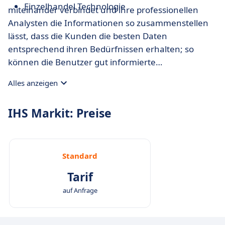
Einzelhandel Technologie
miteinander verbindet und ihre professionellen
Analysten die Informationen so zusammenstellen
lässt, dass die Kunden die besten Daten
entsprechend ihren Bedürfnissen erhalten; so
können die Benutzer gut informierte
Entscheidungen mit den besten Ergebnissen
Alles anzeigen
treffen.
IHS Markit: Preise
Standard
Tarif
auf Anfrage