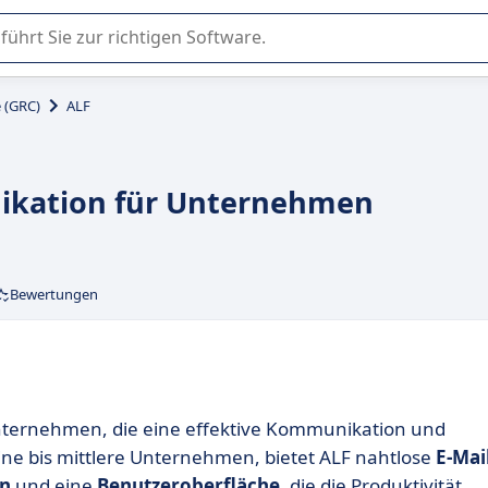
er Nutzung oder Auswahl von SaaS-Software in Unternehmen.
 (GRC)
ALF
nikation für Unternehmen
Bewertungen
nternehmen, die eine effektive Kommunikation und
ine bis mittlere Unternehmen, bietet ALF nahtlose
E-Mail
en
und eine
Benutzeroberfläche
, die die Produktivität