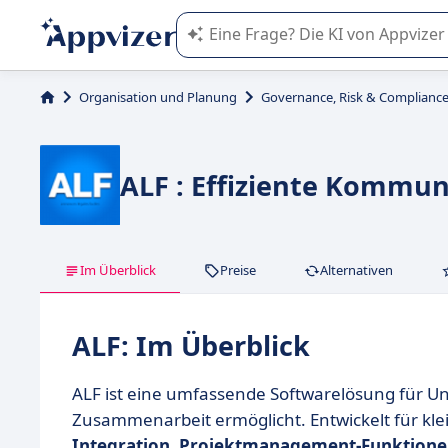
Die KI von Appvizer führt Sie bei d
Organisation und Planung
Governance, Risk & Compliance
ALF : Effiziente Kommu
Im Überblick
Preise
Alternativen
ALF: Im Überblick
ALF ist eine umfassende Softwarelösung für U
Zusammenarbeit ermöglicht. Entwickelt für kle
Integration
,
Projektmanagement-Funktion