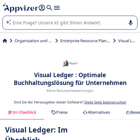
beantworten (mehrere Zeilen mit
Shift + Eingabe
).
Die KI von Appvizer führt Sie bei der Nutzung oder Auswahl
von SaaS-Software in Unternehmen.
Organisation und Planung
Enterprise Resource Planning (ERP)
Visual Ledger
Visual Ledger : Optimale
Buchhaltungslösung für Unternehmen
Keine Benutzerbewertungen
Sind Sie der Herausgeber dieser Software?
Diese Seite beanspruchen
Im Überblick
Preise
Alternativen
Bewe
Visual Ledger: Im