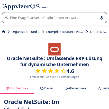
beantworten (mehrere Zeilen mit
Shift + Eingabe
).
Die KI von Appvizer führt Sie bei der Nutzung oder Auswahl
von SaaS-Software in Unternehmen.
Organisation und Planung
Enterprise Resource Planning (ERP)
Oracle NetSuite
Oracle NetSuite : Umfassende ERP-Lösung
für dynamische Unternehmen
4.6
Erstellt auf Basis von
13 Bewertungen
Im Überblick
Preise
Alternativen
Bewe
Oracle NetSuite: Im