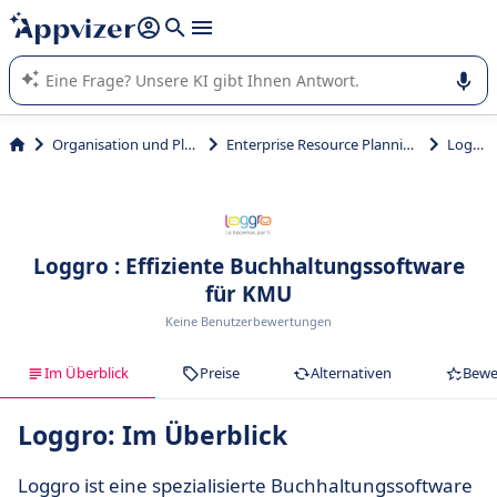
beantworten (mehrere Zeilen mit
Shift + Eingabe
).
Die KI von Appvizer führt Sie bei der Nutzung oder Auswahl
von SaaS-Software in Unternehmen.
Organisation und Planung
Enterprise Resource Planning (ERP)
Loggro
Loggro : Effiziente Buchhaltungssoftware
für KMU
Keine Benutzerbewertungen
Im Überblick
Preise
Alternativen
Bewe
Loggro: Im Überblick
Loggro ist eine spezialisierte Buchhaltungssoftware