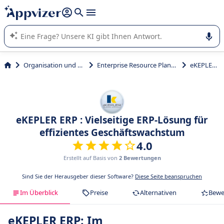
beantworten (mehrere Zeilen mit
Shift + Eingabe
).
Die KI von Appvizer führt Sie bei der Nutzung oder Auswahl
von SaaS-Software in Unternehmen.
Organisation und Planung
Enterprise Resource Planning (ERP)
eKEPLER ERP
eKEPLER ERP : Vielseitige ERP-Lösung für
effizientes Geschäftswachstum
4.0
Erstellt auf Basis von
2 Bewertungen
Sind Sie der Herausgeber dieser Software?
Diese Seite beanspruchen
Im Überblick
Preise
Alternativen
Bewe
eKEPLER ERP: Im