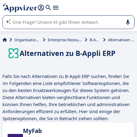
beantworten (mehrere Zeilen mit
Shift + Eingabe
).
Die KI von Appvizer führt Sie bei der Nutzung oder Auswahl
von SaaS-Software in Unternehmen.
Organisation und Planung
Enterprise Resource Planning (ERP)
B-Appli ERP
Alternativen zu B-Appli ERP
Alternativen zu B-Appli ERP
Falls Sie nach Alternativen zu B-Appli ERP suchen, finden Sie
im Folgenden eine Liste empfohlener Softwareoptionen, die
zu den besten Ersatzwerkzeugen für dieses System gehören.
Diese Alternativen bieten vergleichbare Funktionen und
können Ihnen helfen, Ihre betrieblichen und administrativen
Anforderungen effizient zu erfüllen. Hier sind einige der
Spitzenoptionen, die Sie in Betracht ziehen sollten:
MyFab