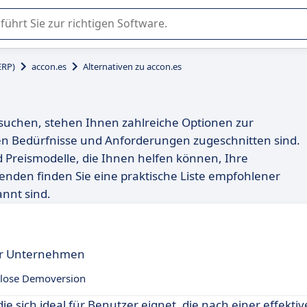
er Nutzung oder Auswahl von SaaS-Software in Unternehmen.
ERP)
accon.es
Alternativen zu accon.es
 suchen, stehen Ihnen zahlreiche Optionen zur
chen Bedürfnisse und Anforderungen zugeschnitten sind.
d Preismodelle, die Ihnen helfen können, Ihre
genden finden Sie eine praktische Liste empfohlener
annt sind.
ür Unternehmen
lose Demoversion
ie sich ideal für Benutzer eignet, die nach einer effekti