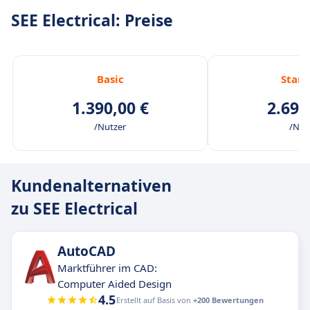
SEE Electrical: Preise
Basic
Stan
1.390,00 €
2.690
/Nutzer
/Nut
Kundenalternativen
zu SEE Electrical
AutoCAD
Marktführer im CAD:
Computer Aided Design
4.5
Erstellt auf Basis von
+200 Bewertungen