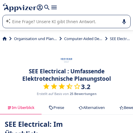
beantworten (mehrere Zeilen mit
Shift + Eingabe
).
Die KI von Appvizer führt Sie bei der Nutzung oder Auswahl
von SaaS-Software in Unternehmen.
Organisation und Planung
Computer-Aided Design
SEE Electrical
SEE Electrical : Umfassende
Elektrotechnische Planungstool
3.2
Erstellt auf Basis von
25 Bewertungen
Im Überblick
Preise
Alternativen
Bewe
SEE Electrical: Im