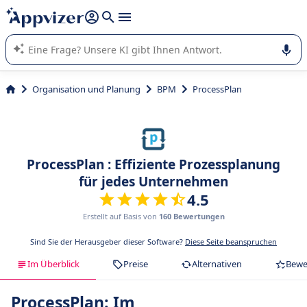
beantworten (mehrere Zeilen mit
Shift + Eingabe
).
Die KI von Appvizer führt Sie bei der Nutzung oder Auswahl
von SaaS-Software in Unternehmen.
Organisation und Planung
BPM
ProcessPlan
ProcessPlan : Effiziente Prozessplanung
für jedes Unternehmen
4.5
Erstellt auf Basis von
160 Bewertungen
Sind Sie der Herausgeber dieser Software?
Diese Seite beanspruchen
Im Überblick
Preise
Alternativen
Bewe
ProcessPlan: Im