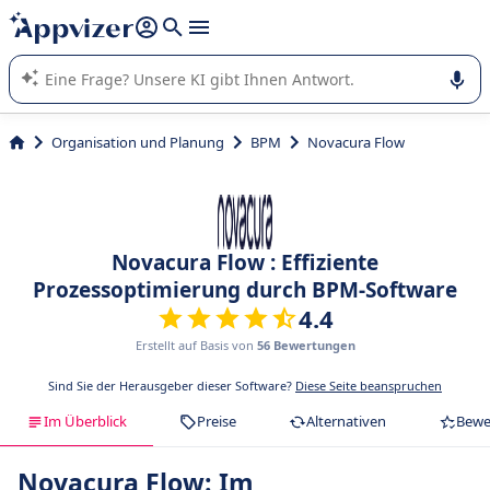
beantworten (mehrere Zeilen mit
Shift + Eingabe
).
Die KI von Appvizer führt Sie bei der Nutzung oder Auswahl
von SaaS-Software in Unternehmen.
Organisation und Planung
BPM
Novacura Flow
Novacura Flow : Effiziente
Prozessoptimierung durch BPM-Software
4.4
Erstellt auf Basis von
56 Bewertungen
Sind Sie der Herausgeber dieser Software?
Diese Seite beanspruchen
Im Überblick
Preise
Alternativen
Bewe
Novacura Flow: Im