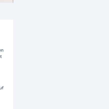
en
t
uf