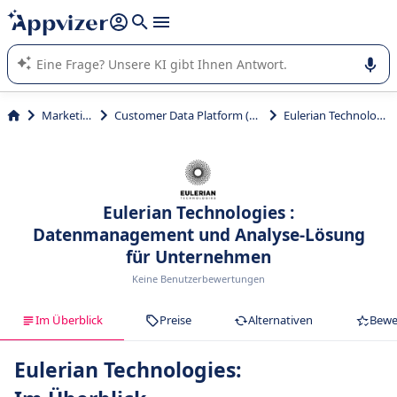
beantworten (mehrere Zeilen mit
Shift + Eingabe
).
Die KI von Appvizer führt Sie bei der Nutzung oder Auswahl
von SaaS-Software in Unternehmen.
Marketing
Customer Data Platform (CDP)
Eulerian Technologies
Eulerian Technologies :
Datenmanagement und Analyse-Lösung
für Unternehmen
Keine Benutzerbewertungen
Im Überblick
Preise
Alternativen
Bewe
Eulerian Technologies: