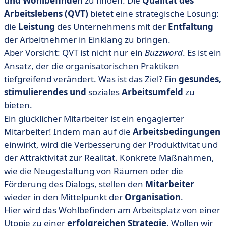
und Wohlbefinden
zu finden. Die
Qualität des
• Wie kann man die Qualität des Arbeitslebens messen
Arbeitslebens (QVT)
bietet eine strategische Lösung:
... und die Risiken begrenzen?
die
Leistung
des Unternehmens mit der
Entfaltung
• Haben Sie Ideen zur Verbesserung der LQT? Einige
der Arbeitnehmer in Einklang zu bringen.
Beispiele aus Unternehmen
Aber Vorsicht: QVT ist nicht nur ein
Buzzword
. Es ist ein
• Erwecken Sie einen QVT-Ansatz zum Leben - für Ihre
Ansatz, der die organisatorischen Praktiken
Mitarbeiter... und Ihr Unternehmen!
tiefgreifend verändert. Was ist das Ziel? Ein
gesundes,
stimulierendes und
soziales
Arbeitsumfeld
zu
bieten.
Ein glücklicher Mitarbeiter ist ein engagierter
Mitarbeiter! Indem man auf die
Arbeitsbedingungen
einwirkt, wird die Verbesserung der Produktivität und
der Attraktivität zur Realität. Konkrete Maßnahmen,
wie die Neugestaltung von Räumen oder die
Förderung des Dialogs, stellen den
Mitarbeiter
wieder in den Mittelpunkt der
Organisation
.
Hier wird das Wohlbefinden am Arbeitsplatz von einer
Utopie zu einer
erfolgreichen Strategie
. Wollen wir