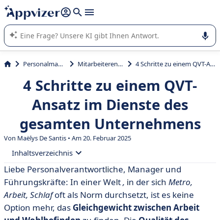
beantworten (mehrere Zeilen mit
Shift + Eingabe
).
Die KI von Appvizer führt Sie bei der Nutzung oder Auswahl
von SaaS-Software in Unternehmen.
Personalmanagement
Mitarbeiterengagement
4 Schritte zu einem QVT-Ansatz im Dienste des gesamten Unternehmens
4 Schritte zu einem QVT-
Ansatz im Dienste des
gesamten Unternehmens
Von
Maëlys De Santis
• Am 20. Februar 2025
Inhaltsverzeichnis
Liebe Personalverantwortliche, Manager und
• Was ist QVT in Unternehmen?
Führungskräfte: In einer Welt
,
in der sich
Metro,
• Wer sind die Akteure der QVT im Unternehmen?
Arbeit, Schlaf
oft als Norm durchsetzt, ist es keine
Option mehr, das
Gleichgewicht zwischen Arbeit
• 4 Schritte zur Einführung von QVT im Unternehmen