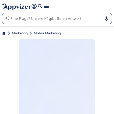
beantworten (mehrere Zeilen mit
Shift + Eingabe
).
Die KI von Appvizer führt Sie bei der Nutzung oder Auswahl
von SaaS-Software in Unternehmen.
Marketing
Mobile Marketing